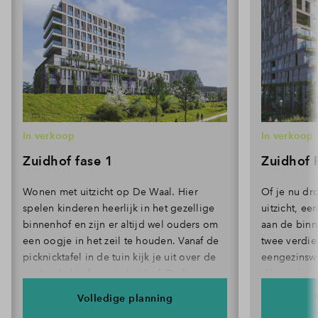
In verkoop
In verkoop
Zuidhof fase 1
Zuidhof 
Wonen met uitzicht op De Waal. Hier
Of je nu dr
spelen kinderen heerlijk in het gezellige
uitzicht, e
binnenhof en zijn er altijd wel ouders om
aan de binn
een oogje in het zeil te houden. Vanaf de
twee verdie
picknicktafel in de tuin kijk je uit over de
eengezinswo
spelende kinderen in het hof. De buren
allemaal. J
lopen langs voor een praatje en blijven
of juist laa
Volledige planning
soms spontaan eten. Dat is wonen in
het gras of