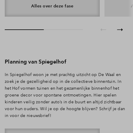
Zuidhof in De Waalhoven.
buren, maa
Alles over deze fase
jezelf. De 
zachte, nat
op in het l
wonen.
Planning van Spiegelhof
In Spiegelhof woon je met prachtig uitzicht op De Waal en
zoek je de gezelligheid op in de collectieve binnentuin. In
het Hof vormen tuinen en het gezamenlijke binnenhof het
groene decor voor spontane ontmoetingen. Hier spelen
kinderen veilig zonder auto’s in de buurt en altijd zichtbaar
voor hun ouders. Wil je op de hoogte blijven? Schrijf je dan
in voor de nieuwsbrief!