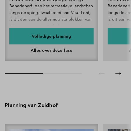
Benedenerf. Aan het recreatieve landschap
Benedenerf.
Inloggen
langs de spiegelwaal en eiland Veur Lent,
langs de sp
is dit één van de allermooiste plekken van
is dit één 
Nijmegen, waar je straks kan wonen!
Nijmegen, w
Volledige planning
Alles over deze fase
Planning van Zuidhof