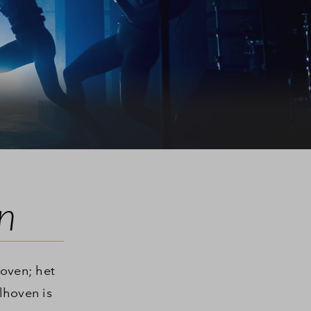
n
oven; het
lhoven is