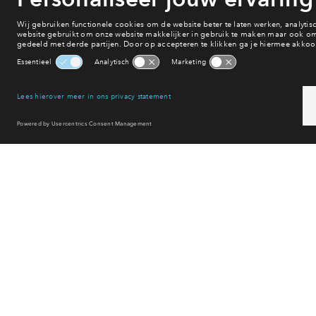
Onderwijs
Voorzieningen
Bereikbaarheid
Winkelen
Uitgaan
Sport & spel
Reset filter
Op 