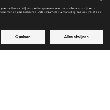
Beschikbaarheid
vrij
In optie
verkocht
an de Waal