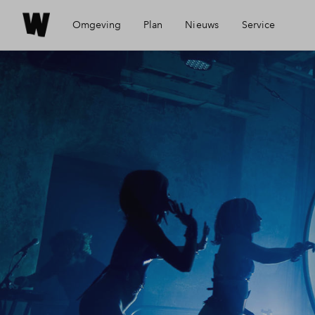
Omgeving
Plan
Nieuws
Service
Ligging
Visie
Mijn Eigen Huis
Bereikbaarheid
Wijken
Financiele check
Voorzieningen
Planning
Financiering
Nijmegen
Toewijzing
Woning kopen