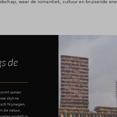
dschap, waar de romantiek, cultuur en bruisende ene
gs de
 vormt samen
we skyline
risch Nijmegen,
n de natuur.
oeten wortelt in