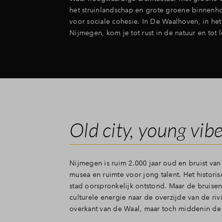
het struinlandschap en grote groene binnenh
voor sociale cohesie. In De Waalhoven, in het
Nijmegen, kom je tot rust in de natuur en tot l
Old city, young vib
Nijmegen is ruim 2.000 jaar oud en bruist van 
musea en ruimte voor jong talent. Het histori
stad oorspronkelijk ontstond. Maar de bruise
culturele energie naar de overzijde van de r
overkant van de Waal, maar toch middenin de 