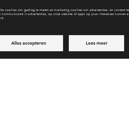
zoek naar rust EN reuring?
Gezond en vitaal wonen a
Voorzieningen
Visie