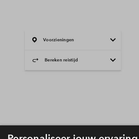
Voorzieningen
Bereken reistijd
Selecteer vervoermiddel
Selecteer vervoermiddel
10min
30min
60min