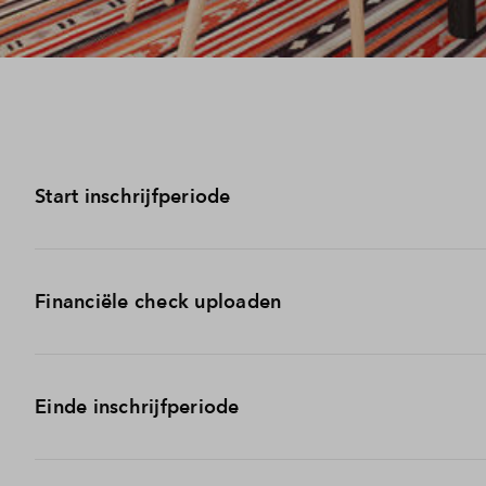
Start inschrijfperiode
Vanaf dinsdag 11 november 15.00 uur kun je je inschrijve
Financiële check uploaden
woningaanbod op de website.
Wil je de kans op een woning vergroten? Vergeet je finan
Einde inschrijfperiode