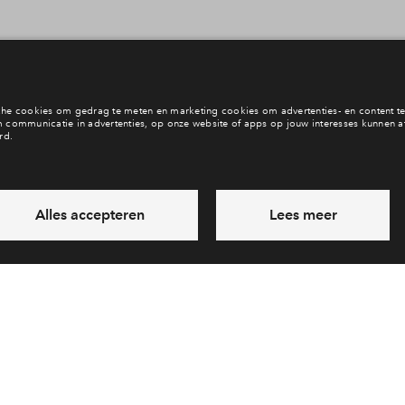
Meer weten?
Geef nu je voorkeuren do
 het nieuwsoverzicht
Naar het woningaa