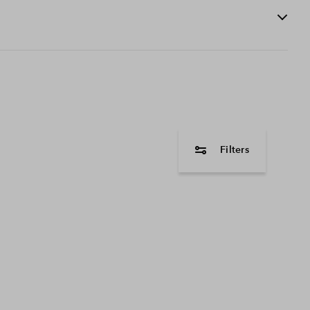
n toe of verander de volgorde. Je kunt dit doen tot en
kregen op een woning. Geen woning? Dan word je op de
Filters
woningtype
2 onder 1 kapwon
Tussenwoning
Hoekwoning
Vrijstaande wonin