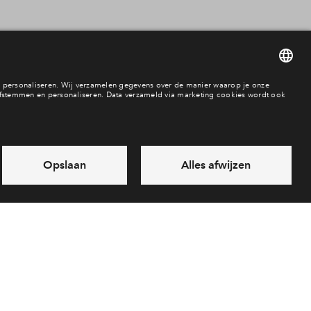
Appartement
Beschikbaarheid
vrij
In optie
verkocht
or
nbod