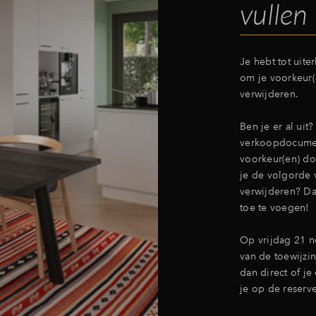
vullen
Je hebt tot uite
om je voorkeur(
verwijderen.
Ben je er al uit
verkoopdocumen
voorkeur(en) do
je de volgorde
verwijderen? Da
toe te voegen!
Op vrijdag 21 n
van de toewijzin
dan direct of j
je op de reservel