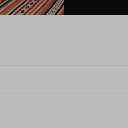
n voor maximaal 5 bouwnummers van Benedenerf fase 1 en 2. Dit doe 
ciële check dan niet te uploaden.