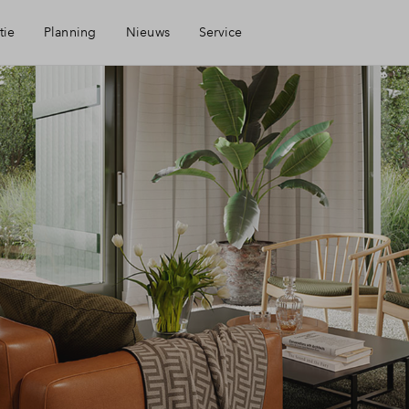
tie
Planning
Nieuws
Service
id
Mijn Eigen Huis
en
Financiering
Financiele check
Woning kopen
Toewijzing