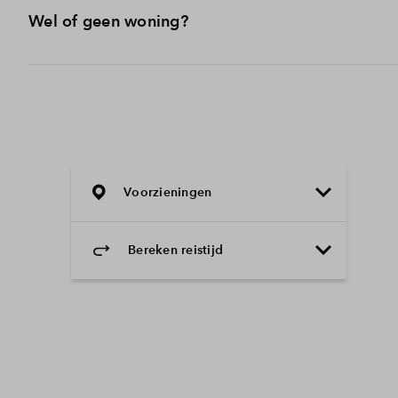
Tijdens de inschrijfperiode kun je jouw voorkeuren zo va
Wel of geen woning?
met dinsdag 18 november 15.00 uur. Daarna sluit de insc
Op vrijdag 21 november om 15.00 uur kun je in je Mijn 
reservelijst gezet. We doen geen uitspraak over op welke p
Voorzieningen
Bereken reistijd
Selecteer vervoermiddel
Selecteer vervoermiddel
10min
30min
60min