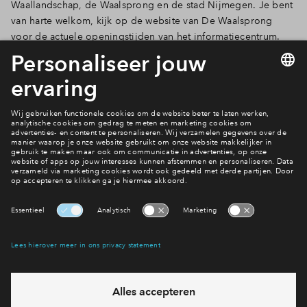
Waallandschap, de Waalsprong en de stad Nijmegen. Je bent
je een optie wilt hebben. Het is helaas niet toegestaan
van harte welkom, kijk op de website van De Waalsprong
om twee opties te krijgen.
voor de actuele openingstijden van het informatiecentrum.
Website informatiecentrum Waalsprong
Naar het woningaanbod
Interesse? Meld je dan snel aan
Hiermee blijf je op de hoogte van het belangrijkste nieuws en
eventuele projecten
Ja, ik wil mij aanmelden