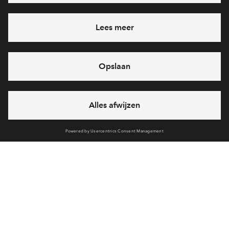
Heb je een vraag en wil je direct antwoord? Bel ons op
088
71 22 971
6 dagen per week beschikbaar (behalve tijdens
feestdagen)
vandaag van
09:00 - 18:00 uur
via chat en telefoon
Cookies
Over VanWonen
Over BPD
Disclaimer
Privacy statement
Klachten