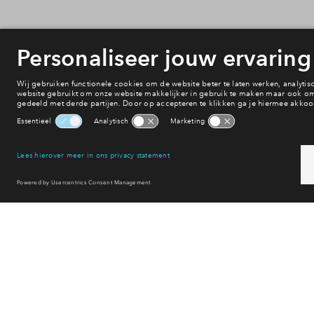
Reset filter
Naa
Hiermee