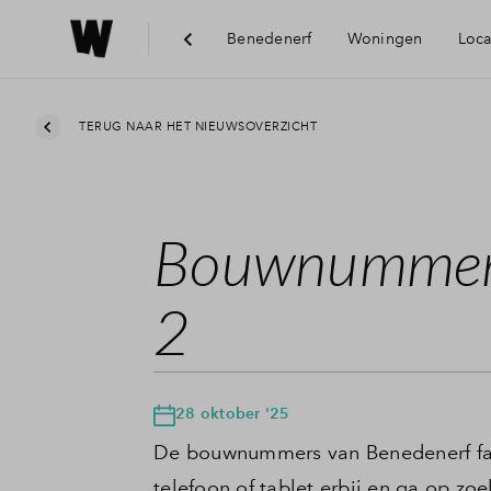
Benedenerf
Woningen
Loca
Bereikbaarhe
TERUG NAAR HET NIEUWSOVERZICHT
Voorziening
Bouwnummers 
2
28 oktober '25
De bouwnummers van Benedenerf fase 
telefoon of tablet erbij en ga op zo