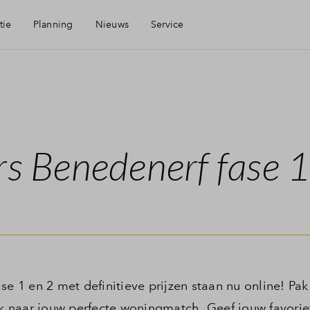
tie
Planning
Nieuws
Service
id
Mijn Eigen Huis
en
Financiering
Benedenerf fase 1
Financiele check
Woning kopen
Toewijzing
1 en 2 met definitieve prijzen staan nu online! Pak 
ek naar jouw perfecte woningmatch. Geef jouw favorie