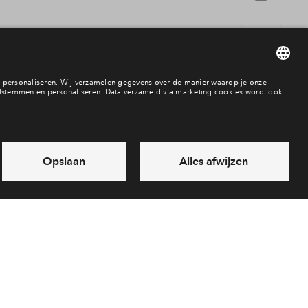
verkocht
rojecten