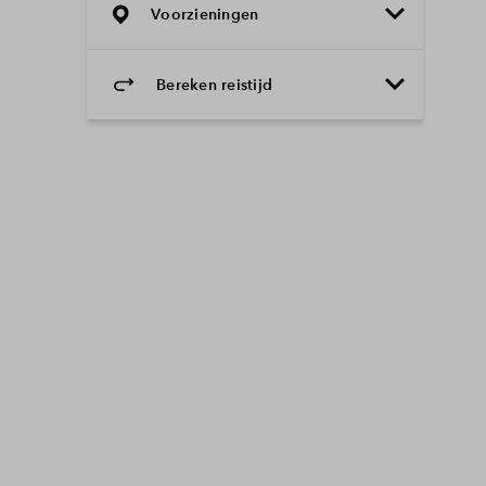
Voorzieningen
Bereken reistijd
Selecteer vervoermiddel
Selecteer vervoermiddel
10min
30min
60min
Onderwijs
Voorzieningen
Bereikbaarheid
Winkelen
Uitgaan
Sport & spel