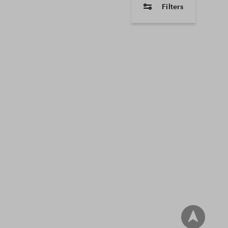
Filters
woningtype
2 onder 1 kapwon
Tussenwoning
Hoekwoning
Vrijstaande wonin
Appartement
Beschikbaarheid
vrij
In optie