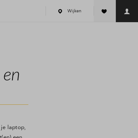
Wijken
 en
je laptop,
t(en) een