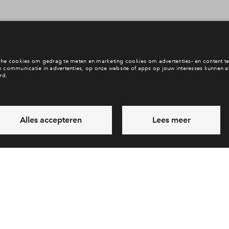
r het woningaanbod
Meer nieuws lezen
Interesse? Meld je dan snel aan
 blijf je op de hoogte van het belangrijkste nieuws en eventuele p