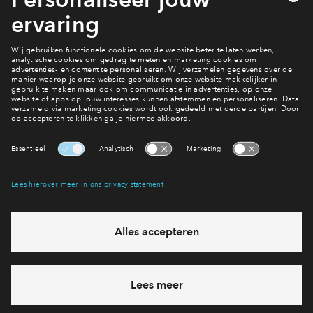
Bouwnummer 19 - Claar Herckenrathstraat 2
Actueel woningaanbod
Interesse? Meld je dan snel aan
Hiermee blijf je op de hoogte van het belangrijkste nieuws en
eventuele projecten
Ja, ik wil mij aanmelden
Heb je een vraag en wil je direct antwoord? Bel ons op
088
71 22 971
6 dagen per week beschikbaar (behalve tijdens