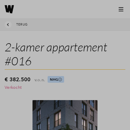
TERUG
2-kamer appartement
#016
€ 382.500
v.o.n.
NHG
Verkocht