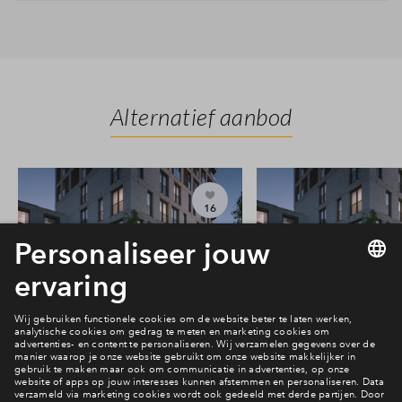
Alternatief aanbod
16
#005
#018
In optie
In optie
2-kamer appartement #005
2-kamer appartem
€ 380.000 v.o.n.
€ 385.000 v.o