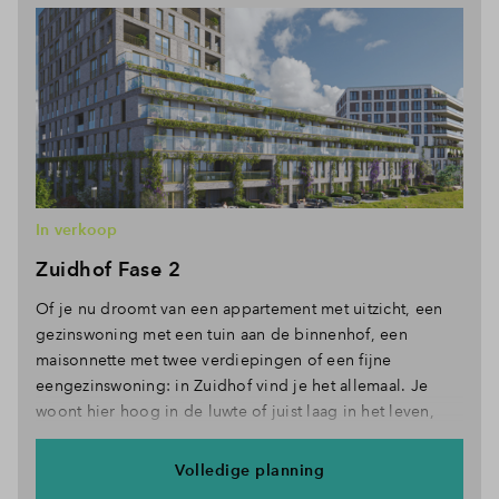
In verkoop
Zuidhof Fase 2
Of je nu droomt van een appartement met uitzicht, een
gezinswoning met een tuin aan de binnenhof, een
maisonnette met twee verdiepingen of een fijne
eengezinswoning: in Zuidhof vind je het allemaal. Je
woont hier hoog in de luwte of juist laag in het leven,
met je voeten in het gras of je hoofd in de wolken.
Tussen buren, maar met genoeg ruimte voor jezelf. De
Volledige planning
woningen zijn ontworpen in zachte, natuurlijke kleuren