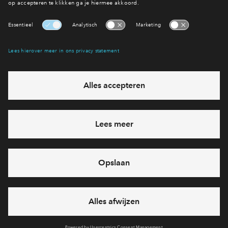
Zuidhof Fase 2
Zuidhof Fase 
Interesse? Meld je dan snel aan
Hiermee blijf je op de hoogte van het belangrijkste nieuws en
eventuele projecten
Ja, ik wil mij aanmelden
Heb je een vraag en wil je direct antwoord? Bel ons op
088
71 22 971
6 dagen per week beschikbaar (behalve tijdens