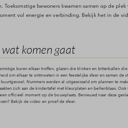
n. Toekomstige bewoners kwamen samen op de plek w
oment vol energie en verbinding. Bekijk het in de vi
 wat komen gaat
komstige buren elkaar troffen, glazen die klinken en bitterballen di
eid om elkaar te ontmoeten in een feestelijke sfeer en samen de st
m buurtgevoel. Nummers werden al uitgewisseld om plannen te mak
kten zich aan de kindertafel met kleurplaten en bellenblaas. Ook
n een officieël moment op de bouwplaats. Benieuwd naar deze ges
en? Bekijk de video en proef de sfeer.