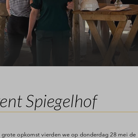
Veelgestelde vragen
Contact
ent Spiegelhof
 grote opkomst vierden we op donderdag 28 mei de s