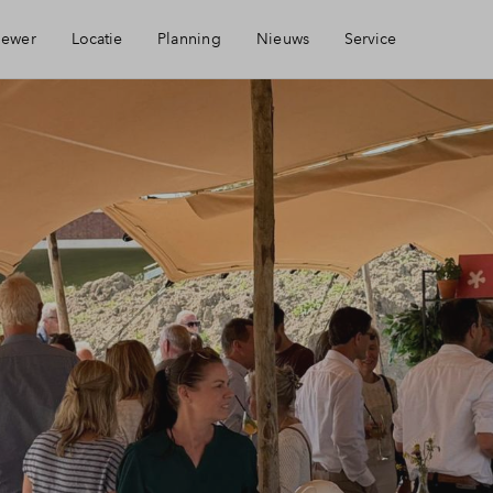
iewer
Locatie
Planning
Nieuws
Service
Bereikbaarheid
Mijn Eigen Huis
Voorzieningen
Financiele check
Financiering
Toewijzing
Woning kopen