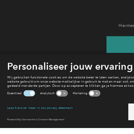
Hiermee
He
va