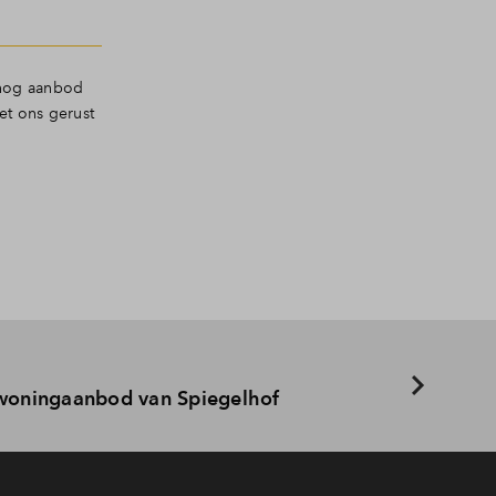
s nog aanbod
et ons gerust
 woningaanbod van Spiegelhof