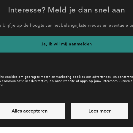
Interesse? Meld je dan snel aan
 blijf je op de hoogte van het belangrijkste nieuws en eventuele p
Ja, ik wil mij aanmelden
b je een vraag en wil je direct antwoord? Bel ons op
088 71 22 9
6 dagen per week beschikbaar (behalve tijdens feestdagen)
ndaag gesloten, zaterdag zijn we vanaf
10:00 uur weer bereikb
via chat en telefoon