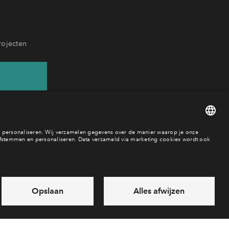
rojecten
71
aar