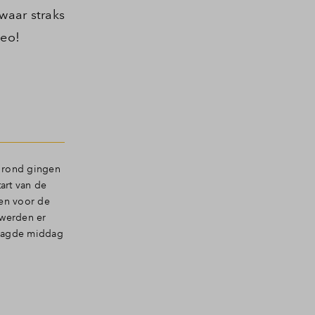
aar straks
deo!
e rond gingen
art van de
en voor de
 werden er
laagde middag