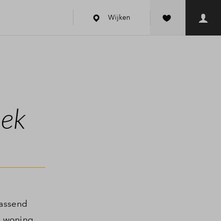
Wijken
dek
rassend
w woning