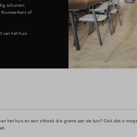
dig schuiven
 thuiswerkers of
t van het huis
an het huis en een zithoek die grenst aan de tuin? Ook dat is mog
ast.