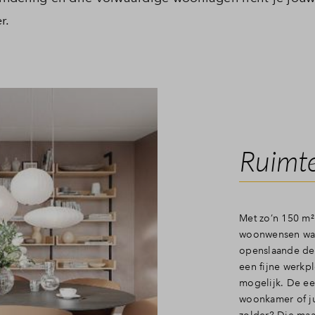
Veelgestelde vragen
r.
Contact
Ruimte
Met zo’n 150 m²
woonwensen waa
openslaande deu
een fijne werkpl
mogelijk. De ee
woonkamer of ju