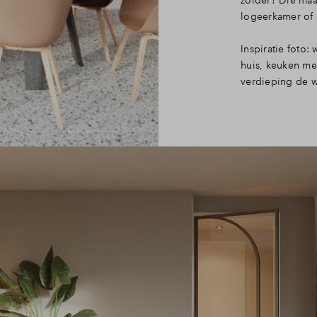
zolder? Die maak
logeerkamer of 
Inspiratie foto
huis, keuken met
verdieping de 