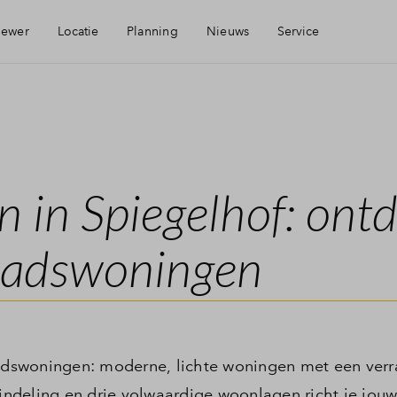
iewer
Locatie
Planning
Nieuws
Service
Bereikbaarheid
Mijn Eigen Huis
Voorzieningen
Financiele check
n in Spiegelhof: ont
Financiering
stadswoningen
Toewijzing
Woning kopen
stadswoningen: moderne, lichte woningen met een ver
e indeling en drie volwaardige woonlagen richt je jou