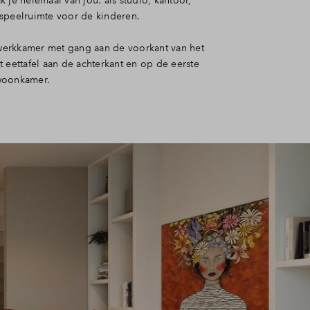
 je helemaal van jou: als studio, kantoor,
speelruimte voor de kinderen.
: werkkamer met gang aan de voorkant van het
 eettafel aan de achterkant en op de eerste
woonkamer.