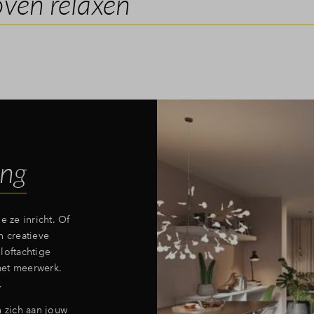
ven relaxen
ing
e ze inricht. Of
n creatieve
loftachtige
 met meerwerk.
n.
 zich aan jouw