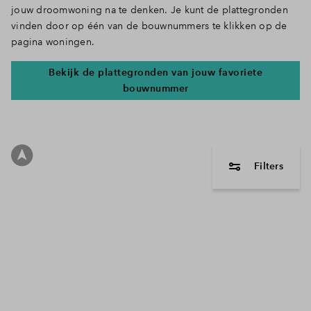
jouw droomwoning na te denken. Je kunt de plattegronden
vinden door op één van de bouwnummers te klikken op de
pagina woningen.
Bekijk de plattegronden van jouw favoriete
bouwnummer
Filters
woningtype
2 onder 1 
Tussenwon
Hoekwonin