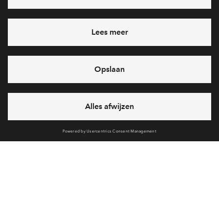
Heb je een vraag en wil je direct antwoord? Bel ons op
088
71 22 971
6 dagen per week beschikbaar (behalve tijdens
feestdagen)
vandaag van
09:00 - 18:00 uur
via chat en telefoon
Cookies
Over VanWonen
Over BPD
Disclaimer
Privacy statement